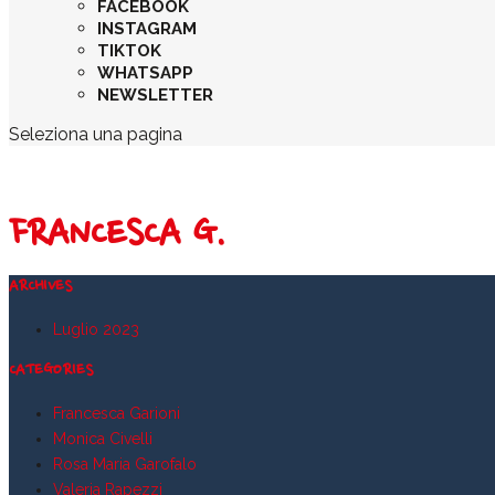
FACEBOOK
INSTAGRAM
TIKTOK
WHATSAPP
NEWSLETTER
Seleziona una pagina
FRANCESCA G.
ARCHIVES
Luglio 2023
CATEGORIES
Francesca Garioni
Monica Civelli
Rosa Maria Garofalo
Valeria Rapezzi