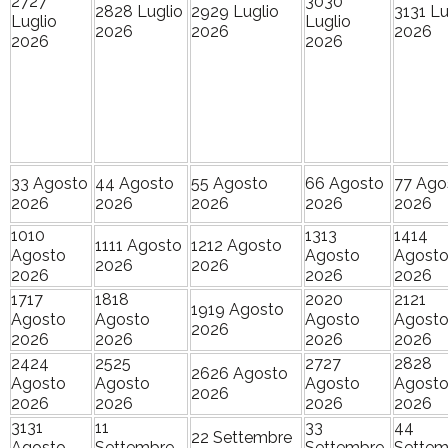
27
27
30
30
28
28 Luglio
29
29 Luglio
31
31 Lu
Luglio
Luglio
2026
2026
2026
2026
2026
3
3 Agosto
4
4 Agosto
5
5 Agosto
6
6 Agosto
7
7 Ago
2026
2026
2026
2026
2026
10
10
13
13
14
14
11
11 Agosto
12
12 Agosto
Agosto
Agosto
Agost
2026
2026
2026
2026
2026
17
17
18
18
20
20
21
21
19
19 Agosto
Agosto
Agosto
Agosto
Agost
2026
2026
2026
2026
2026
24
24
25
25
27
27
28
28
26
26 Agosto
Agosto
Agosto
Agosto
Agost
2026
2026
2026
2026
2026
31
31
1
1
3
3
4
4
2
2 Settembre
Agosto
Settembre
Settembre
Settem