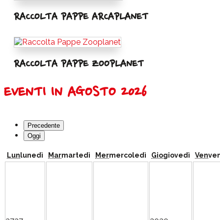
RACCOLTA PAPPE ARCAPLANET
RACCOLTA PAPPE ZOOPLANET
EVENTI IN AGOSTO 2026
Precedente
Oggi
Lun
lunedì
Mar
martedì
Mer
mercoledì
Gio
giovedì
Ven
ve