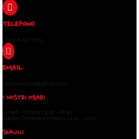

TELEFONO
+39 346 822 1541

EMAIL
info.sosrandagi@gmail.com
I NOSTRI ORARI
Lunedì – Venerdì: 14.30 – 16.30
Sabato, Domenica e Festivi: 10.00 – 12.00
SEGUICI