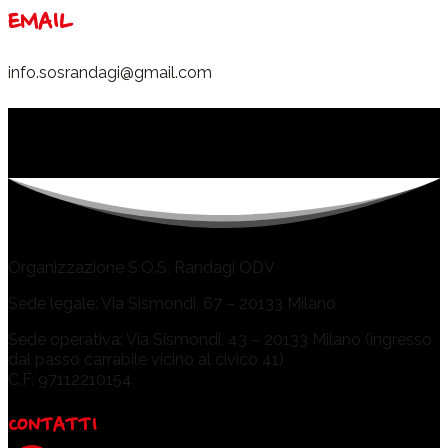
EMAIL
info.sosrandagi@gmail.com
Organizzazione S.O.S. Randagi ODV
Sede legale: Via Sismondi, 67 – 20133 Milano
Sede operativa: Via Sismondi, 43 – 20133 Milano (ingresso
dal passo carrabile vicino al civico 41)
C.F. 97112210154
CONTATTI