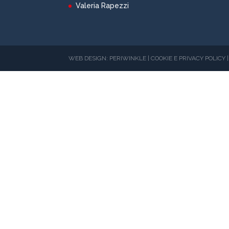
Valeria Rapezzi
WEB DESIGN: PERIWINKLE | COOKIE E PRIVACY POLICY | 