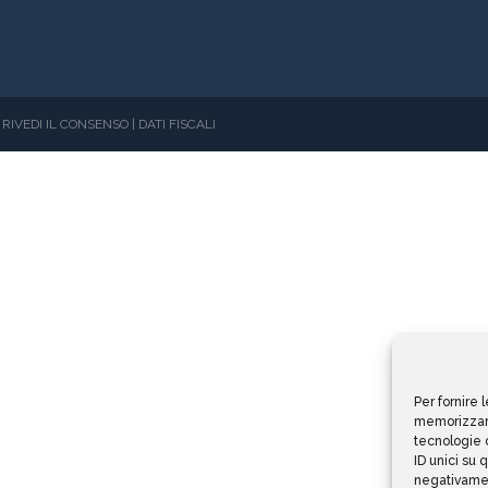
RIVEDI IL CONSENSO | DATI FISCALI
Per fornire 
memorizzare
tecnologie 
ID unici su 
negativamen