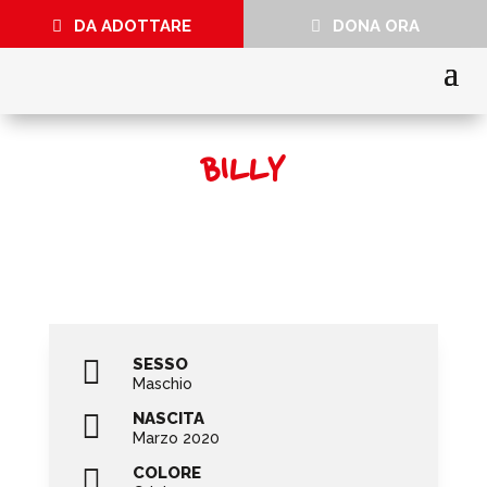
DA ADOTTARE
DONA ORA
BILLY

SESSO
Maschio

NASCITA
Marzo 2020

COLORE