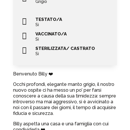
Grigio

TESTATO/A
Sì

VACCINATO/A
Sì

STERILIZZATA/ CASTRATO
Sì
Benvenuto Billy ❤️
Occhi profondi, elegante manto grigio, il nostro
nuovo ospite ci ha messo un po’ per farsi
conoscere a causa della sua timidezza: sempre
introverso ma mai aggressivo, si è avvicinato a
noi con il passare dei giorni, il tempo di acquisire
fiducia e sicurezza.
Billy aspetta una casa e una famiglia con cui
condividerla ❤️