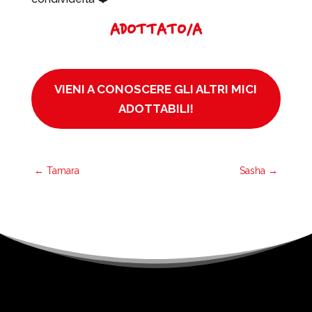
ADOTTATO/A
VIENI A CONOSCERE GLI ALTRI MICI
ADOTTABILI!
←
Tamara
Sasha
→