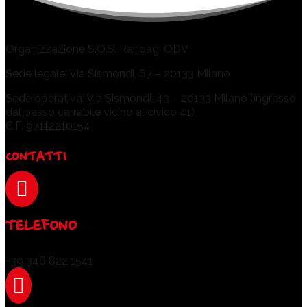
Organizzazione S.O.S. Randagi ODV
Sede legale: Via Sismondi, 67 – 20133 Milano
Sede operativa: Via Sismondi, 43 – 20133 Milano (ingresso
dal passo carrabile vicino al civico 41)
C.F. 97112210154
CONTATTI

TELEFONO
+39 346 822 1541
