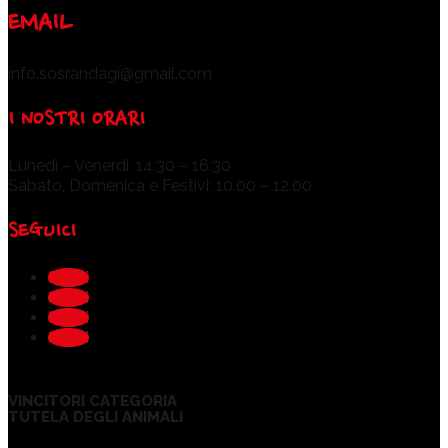
EMAIL
info.sosrandagi@gmail.com
I NOSTRI ORARI
Lunedì – Venerdì: 14.30 – 16.30
Sabato, Domenica e Festivi: 10.00 – 12.00
SEGUICI
Segui
Segui
Segui
Segui
VINCITORI CATEGORIA
TUTELA DEGLI ANIMALI