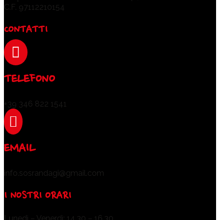
C.F. 97112210154
CONTATTI

TELEFONO
+39 346 822 1541

EMAIL
info.sosrandagi@gmail.com
I NOSTRI ORARI
Lunedì – Venerdì: 14.30 – 16.30