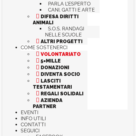
PARLA L’ESPERTO
CANI, GATTI E ARTE

DIFESA DIRITTI
ANIMALI
S.O.S. RANDAGI
NELLE SCUOLE

ALTRI PROGETTI
COME SOSTENERCI

VOLONTARIATO

5×MILLE

DONAZIONI

DIVENTA SOCIO

LASCITI
TESTAMENTARI

REGALI SOLIDALI

AZIENDA
PARTNER
EVENTI
INFO UTILI
CONTATTI
SEGUICI