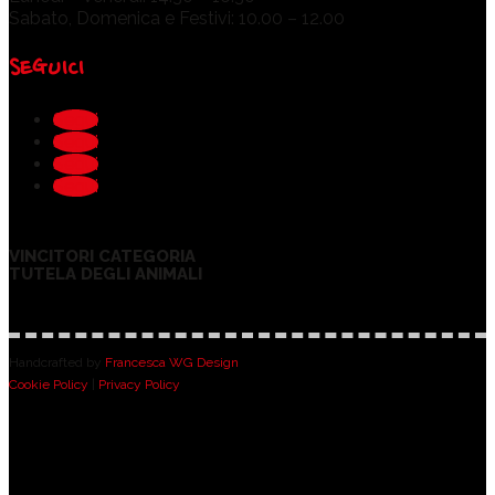
Sabato, Domenica e Festivi: 10.00 – 12.00
SEGUICI
Segui
Segui
Segui
Segui
VINCITORI CATEGORIA
TUTELA DEGLI ANIMALI
Handcrafted by
Francesca WG Design
Cookie Policy
|
Privacy Policy