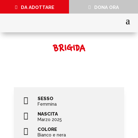
DA ADOTTARE
DONA ORA
BRIGIDA

SESSO
Femmina

NASCITA
Marzo 2025

COLORE
Bianco e nera