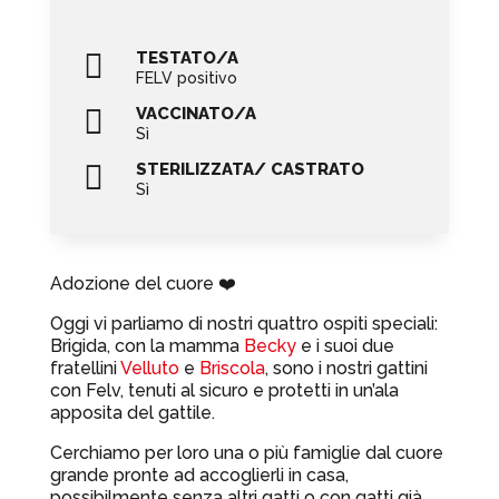

TESTATO/A
FELV positivo

VACCINATO/A
Sì

STERILIZZATA/ CASTRATO
Sì
Adozione del cuore ❤️
Oggi vi parliamo di nostri quattro ospiti speciali:
Brigida, con la mamma
Becky
e i suoi due
fratellini
Velluto
e
Briscola
, sono i nostri gattini
con Felv, tenuti al sicuro e protetti in un’ala
apposita del gattile.
Cerchiamo per loro una o più famiglie dal cuore
grande pronte ad accoglierli in casa,
possibilmente senza altri gatti o con gatti già