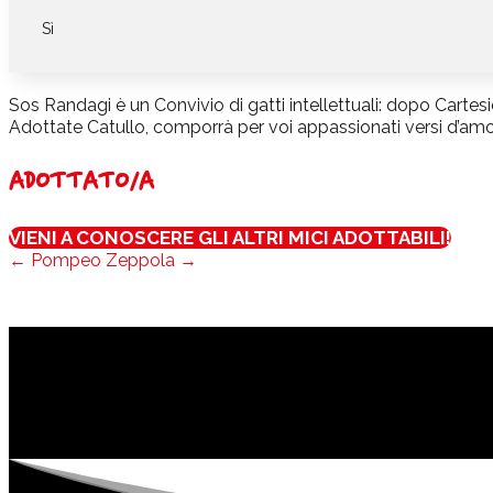
Sì
Sos Randagi è un Convivio di gatti intellettuali: dopo Cart
Adottate Catullo, comporrà per voi appassionati versi d’am
ADOTTATO/A
VIENI A CONOSCERE GLI ALTRI MICI ADOTTABILI!
←
Pompeo
Zeppola
→