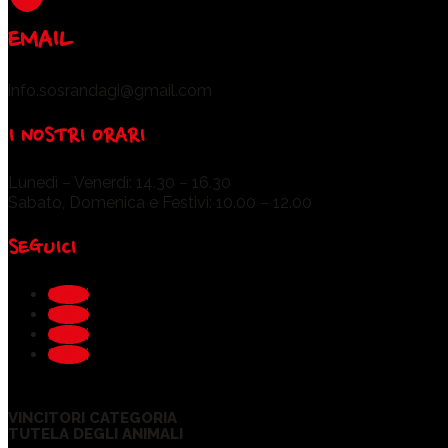
EMAIL
info.sosrandagi@gmail.com
I NOSTRI ORARI
Lunedì – Venerdì: 14.30 – 16.30
Sabato, Domenica e Festivi: 10.00 – 12.00
SEGUICI
Segui
Segui
Segui
Segui
VINCITORI CATEGORIA
TUTELA DEGLI ANIMALI