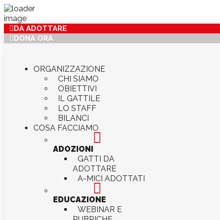
DA ADOTTARE
DONA ORA
ORGANIZZAZIONE
CHI SIAMO
OBIETTIVI
IL GATTILE
LO STAFF
BILANCI
COSA FACCIAMO

ADOZIONI
GATTI DA
ADOTTARE
A-MICI ADOTTATI

EDUCAZIONE
WEBINAR E
RUBRICHE