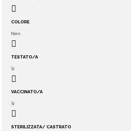

COLORE
Nero

TESTATO/A
Sì

VACCINATO/A
Sì

STERILIZZATA/ CASTRATO