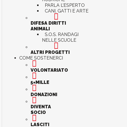
PARLA L’ESPERTO
CANI, GATTI E ARTE

DIFESA DIRITTI
ANIMALI
S.O.S. RANDAGI
NELLE SCUOLE

ALTRI PROGETTI
COME SOSTENERCI

VOLONTARIATO

5×MILLE

DONAZIONI

DIVENTA
SOCIO

LASCITI