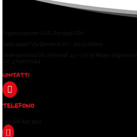
Organizzazione S.O.S. Randagi ODV
Sede legale: Via Sismondi, 67 – 20133 Milano
Sede operativa: Via Sismondi, 43 – 20133 Milano (ingresso dal
C.F. 97112210154
CONTATTI

TELEFONO
+39 346 822 1541
