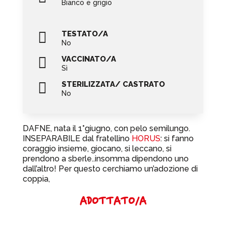
Bianco e grigio

TESTATO/A
No

VACCINATO/A
Sì

STERILIZZATA/ CASTRATO
No
DAFNE, nata il 1°giugno, con pelo semilungo.
INSEPARABILE dal fratellino
HORUS
: si fanno
coraggio insieme, giocano, si leccano, si
prendono a sberle..insomma dipendono uno
dall’altro! Per questo cerchiamo un’adozione di
coppia,
ADOTTATO/A