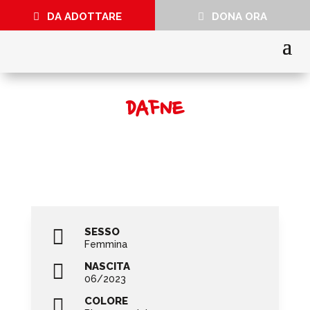
DA ADOTTARE
DONA ORA
DAFNE

SESSO
Femmina

NASCITA
06/2023

COLORE