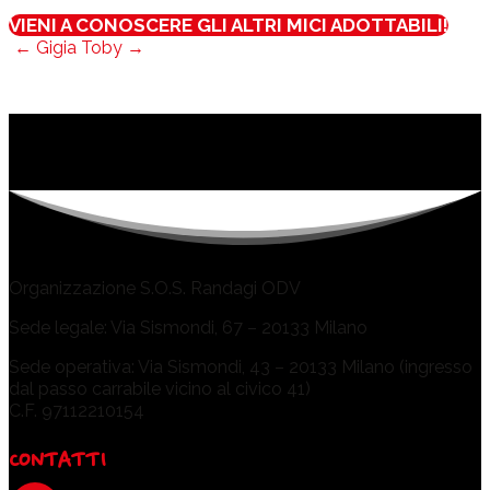
VIENI A CONOSCERE GLI ALTRI MICI ADOTTABILI!
←
Gigia
Toby
→
Organizzazione S.O.S. Randagi ODV
Sede legale: Via Sismondi, 67 – 20133 Milano
Sede operativa: Via Sismondi, 43 – 20133 Milano (ingresso
dal passo carrabile vicino al civico 41)
C.F. 97112210154
CONTATTI