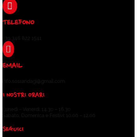

TELEFONO
+39 346 822 1541

EMAIL
info.sosrandagi@gmail.com
I NOSTRI ORARI
Lunedì – Venerdì: 14.30 – 16.30
Sabato, Domenica e Festivi: 10.00 – 12.00
SEGUICI