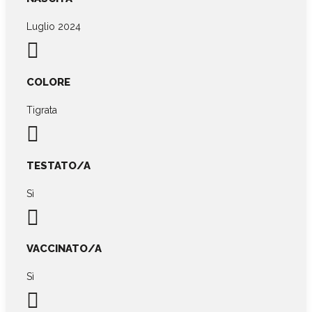
Luglio 2024

COLORE
Tigrata

TESTATO/A
Sì

VACCINATO/A
Sì
