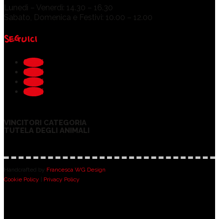
Lunedì – Venerdì: 14.30 – 16.30
Sabato, Domenica e Festivi: 10.00 – 12.00
SEGUICI
Segui
Segui
Segui
Segui
VINCITORI CATEGORIA
TUTELA DEGLI ANIMALI
Handcrafted by
Francesca WG Design
Cookie Policy
|
Privacy Policy