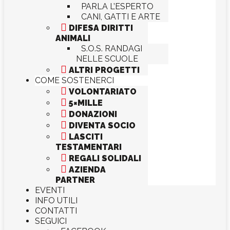
PARLA L’ESPERTO
CANI, GATTI E ARTE

DIFESA DIRITTI
ANIMALI
S.O.S. RANDAGI
NELLE SCUOLE

ALTRI PROGETTI
COME SOSTENERCI

VOLONTARIATO

5×MILLE

DONAZIONI

DIVENTA SOCIO

LASCITI
TESTAMENTARI

REGALI SOLIDALI

AZIENDA
PARTNER
EVENTI
INFO UTILI
CONTATTI
SEGUICI