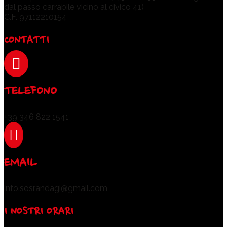
dal passo carrabile vicino al civico 41)
C.F. 97112210154
CONTATTI

TELEFONO
+39 346 822 1541

EMAIL
info.sosrandagi@gmail.com
I NOSTRI ORARI