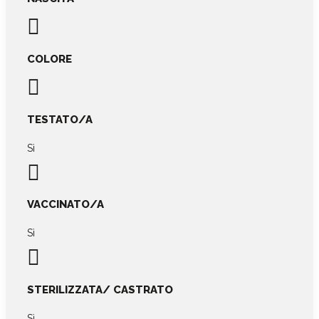

COLORE

TESTATO/A
Sì

VACCINATO/A
Sì

STERILIZZATA/ CASTRATO
Sì