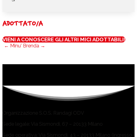
ADOTTATO/A
VIENI A CONOSCERE GLI ALTRI MICI ADOTTABILI!
←
Minu'
Brenda
→
Organizzazione S.O.S. Randagi ODV
Sede legale: Via Sismondi, 67 – 20133 Milano
Sede operativa: Via Sismondi, 43 – 20133 Milano (ingresso