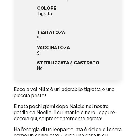
COLORE
Tigrata
TESTATO/A
Sì
VACCINATO/A
Sì
STERILIZZATA/ CASTRATO
No
Ecco a voi Nilla: è un’ adorabile tigrotta e una
piccola peste!
È nata pochi giorni dopo Natale nel nostro
gattile da Noelle, il cui manto è nero… eppure
eccola qui, sorprendentemente tigrata!
Ha l’energia di un leopardo, ma è dolce e tenera
come un coniglietto. Cerca una casa in cui