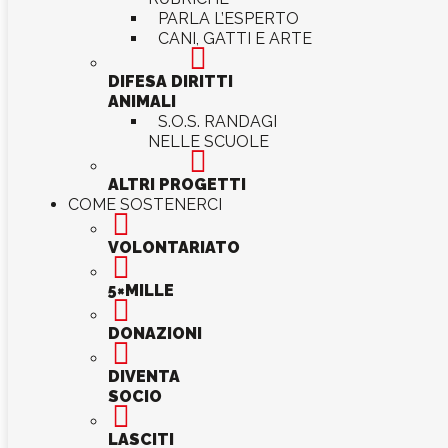
PARLA L’ESPERTO
CANI, GATTI E ARTE

DIFESA DIRITTI
ANIMALI
S.O.S. RANDAGI
NELLE SCUOLE

ALTRI PROGETTI
COME SOSTENERCI

VOLONTARIATO

5×MILLE

DONAZIONI

DIVENTA
SOCIO

LASCITI