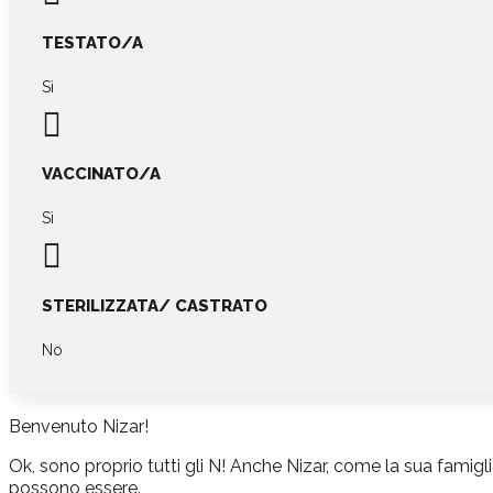
TESTATO/A
Sì

VACCINATO/A
Sì

STERILIZZATA/ CASTRATO
No
Benvenuto Nizar!
Ok, sono proprio tutti gli N! Anche Nizar, come la sua famigl
possono essere.