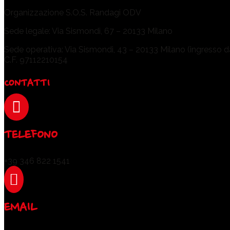
Organizzazione S.O.S. Randagi ODV
Sede legale: Via Sismondi, 67 – 20133 Milano
Sede operativa: Via Sismondi, 43 – 20133 Milano (ingresso dal
C.F. 97112210154
CONTATTI

TELEFONO
+39 346 822 1541

EMAIL