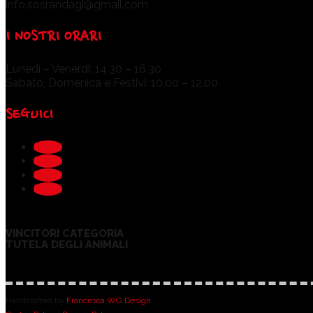
info.sosrandagi@gmail.com
I NOSTRI ORARI
Lunedì – Venerdì: 14.30 – 16.30
Sabato, Domenica e Festivi: 10.00 – 12.00
SEGUICI
Segui
Segui
Segui
Segui
VINCITORI CATEGORIA
TUTELA DEGLI ANIMALI
Handcrafted by
Francesca WG Design