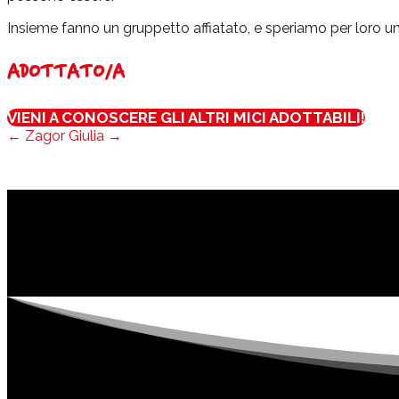
Insieme fanno un gruppetto affiatato, e speriamo per loro u
ADOTTATO/A
VIENI A CONOSCERE GLI ALTRI MICI ADOTTABILI!
←
Zagor
Giulia
→