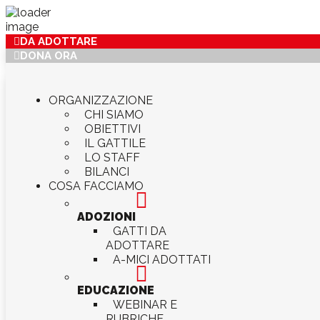
DA ADOTTARE
DONA ORA
ORGANIZZAZIONE
CHI SIAMO
OBIETTIVI
IL GATTILE
LO STAFF
BILANCI
COSA FACCIAMO

ADOZIONI
GATTI DA
ADOTTARE
A-MICI ADOTTATI

EDUCAZIONE
WEBINAR E
RUBRICHE