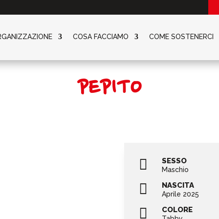
RGANIZZAZIONE
COSA FACCIAMO
COME SOSTENERCI
PEPITO

SESSO
Maschio

NASCITA
Aprile 2025

COLORE
Tabby