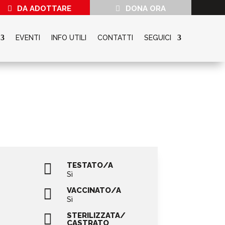
DA ADOTTARE
DONA ORA
EVENTI
INFO UTILI
CONTATTI
SEGUICI

TESTATO/A
Sì

VACCINATO/A
Sì

STERILIZZATA/
CASTRATO