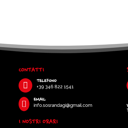
CONTATTI
TELEFONO

+39 346 822 1541
EMAIL

info.sosrandagi@gmail.com
I NOSTRI ORARI