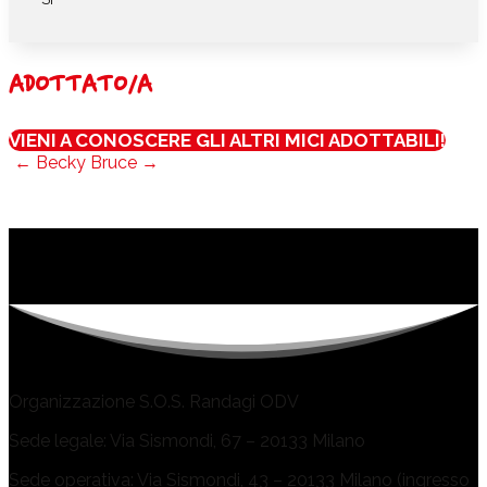
ADOTTATO/A
VIENI A CONOSCERE GLI ALTRI MICI ADOTTABILI!
←
Becky
Bruce
→
Organizzazione S.O.S. Randagi ODV
Sede legale: Via Sismondi, 67 – 20133 Milano
Sede operativa: Via Sismondi, 43 – 20133 Milano (ingresso