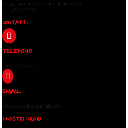
dal passo carrabile vicino al civico 41)
C.F. 97112210154
CONTATTI

TELEFONO
+39 346 822 1541

EMAIL
info.sosrandagi@gmail.com
I NOSTRI ORARI