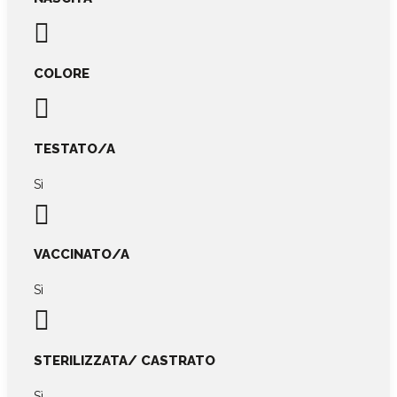

COLORE

TESTATO/A
Sì

VACCINATO/A
Sì

STERILIZZATA/ CASTRATO
Sì