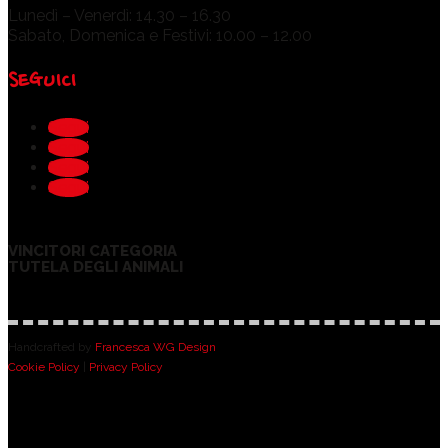
Lunedì – Venerdì: 14.30 – 16.30
Sabato, Domenica e Festivi: 10.00 – 12.00
SEGUICI
Segui
Segui
Segui
Segui
VINCITORI CATEGORIA
TUTELA DEGLI ANIMALI
Handcrafted by
Francesca WG Design
Cookie Policy
|
Privacy Policy