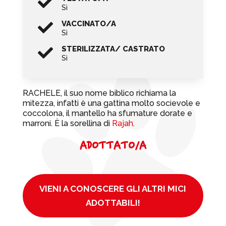

Sì
VACCINATO/A

Sì
STERILIZZATA/ CASTRATO

Sì
RACHELE, il suo nome biblico richiama la
mitezza, infatti è una gattina molto socievole e
coccolona, il mantello ha sfumature dorate e
marroni. È la sorellina di
Rajah
.
ADOTTATO/A
VIENI A CONOSCERE GLI ALTRI MICI
ADOTTABILI!