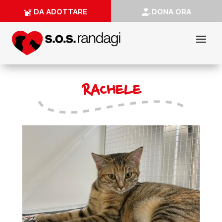
DA ADOTTARE
DONA ORA
RACHELE