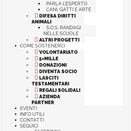
PARLA L’ESPERTO
CANI, GATTI E ARTE

DIFESA DIRITTI
ANIMALI
S.O.S. RANDAGI
NELLE SCUOLE

ALTRI PROGETTI
COME SOSTENERCI

VOLONTARIATO

5×MILLE

DONAZIONI

DIVENTA SOCIO

LASCITI
TESTAMENTARI

REGALI SOLIDALI

AZIENDA
PARTNER
EVENTI
INFO UTILI
CONTATTI
SEGUICI