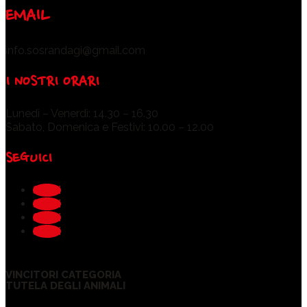
EMAIL
info.sosrandagi@gmail.com
I NOSTRI ORARI
Lunedì – Venerdì: 14.30 – 16.30
Sabato, Domenica e Festivi: 10.00 – 12.00
SEGUICI
Segui
Segui
Segui
Segui
VINCITORI CATEGORIA
TUTELA DEGLI ANIMALI