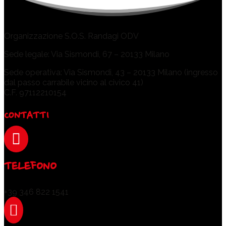
Organizzazione S.O.S. Randagi ODV
Sede legale: Via Sismondi, 67 – 20133 Milano
Sede operativa: Via Sismondi, 43 – 20133 Milano (ingresso
dal passo carrabile vicino al civico 41)
C.F. 97112210154
CONTATTI

TELEFONO
+39 346 822 1541
