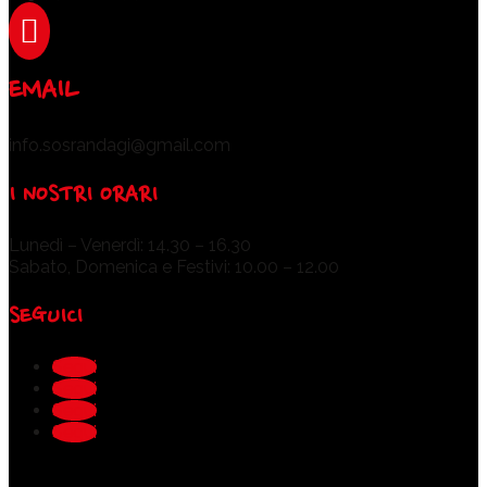

EMAIL
info.sosrandagi@gmail.com
I NOSTRI ORARI
Lunedì – Venerdì: 14.30 – 16.30
Sabato, Domenica e Festivi: 10.00 – 12.00
SEGUICI
Segui
Segui
Segui
Segui