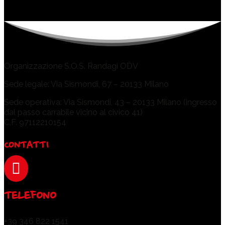
Organizzazione S.O.S. Randagi ODV
Sede legale: Via Sismondi, 67 – 20133 Milano
Sede operativa: Via Sismondi, 43 – 20133 Milano (ingresso
dal passo carrabile vicino al civico 41)
C.F. 97112210154
CONTATTI

TELEFONO
+39 346 822 1541