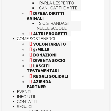
PARLA L’ESPERTO
CANI, GATTI E ARTE

DIFESA DIRITTI
ANIMALI
S.O.S. RANDAGI
NELLE SCUOLE

ALTRI PROGETTI
COME SOSTENERCI

VOLONTARIATO

5×MILLE

DONAZIONI

DIVENTA SOCIO

LASCITI
TESTAMENTARI

REGALI SOLIDALI

AZIENDA
PARTNER
EVENTI
INFO UTILI
CONTATTI
SEGUICI