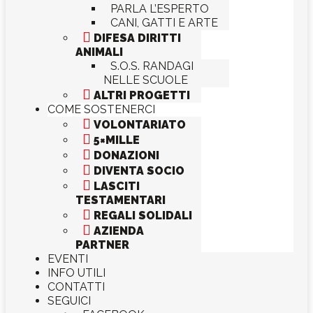
PARLA L’ESPERTO
CANI, GATTI E ARTE

DIFESA DIRITTI
ANIMALI
S.O.S. RANDAGI
NELLE SCUOLE

ALTRI PROGETTI
COME SOSTENERCI

VOLONTARIATO

5×MILLE

DONAZIONI

DIVENTA SOCIO

LASCITI
TESTAMENTARI

REGALI SOLIDALI

AZIENDA
PARTNER
EVENTI
INFO UTILI
CONTATTI
SEGUICI