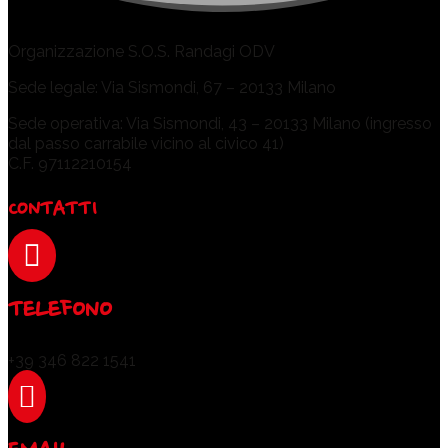
Organizzazione S.O.S. Randagi ODV
Sede legale: Via Sismondi, 67 – 20133 Milano
Sede operativa: Via Sismondi, 43 – 20133 Milano (ingresso
dal passo carrabile vicino al civico 41)
C.F. 97112210154
CONTATTI

TELEFONO
+39 346 822 1541
