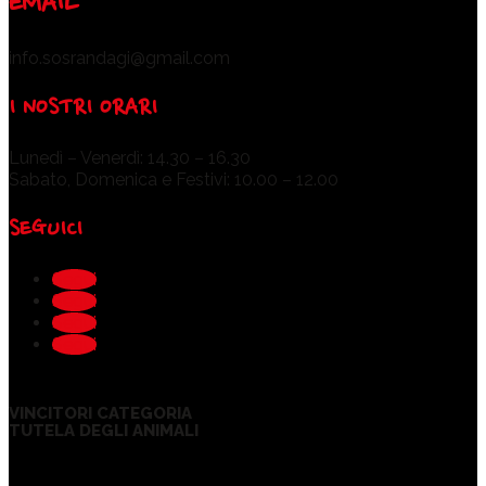
EMAIL
info.sosrandagi@gmail.com
I NOSTRI ORARI
Lunedì – Venerdì: 14.30 – 16.30
Sabato, Domenica e Festivi: 10.00 – 12.00
SEGUICI
Segui
Segui
Segui
Segui
VINCITORI CATEGORIA
TUTELA DEGLI ANIMALI