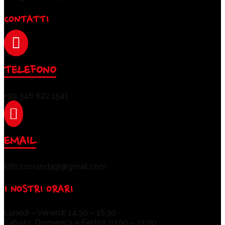
CONTATTI

TELEFONO
+39 346 822 1541

EMAIL
info.sosrandagi@gmail.com
I NOSTRI ORARI
Lunedì – Venerdì: 14.30 – 16.30
Sabato, Domenica e Festivi: 10.00 – 12.00