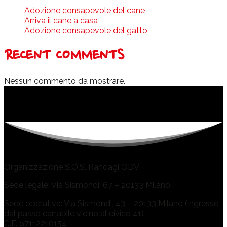
Adozione consapevole del cane
Arriva il cane a casa
Adozione consapevole del gatto
RECENT COMMENTS
Nessun commento da mostrare.
Organizzazione S.O.S. Randagi ODV
Sede legale: Via Sismondi, 67 – 20133 Milano
Sede operativa: Via Sismondi, 43 – 20133 Milano (ingresso
dal passo carrabile vicino al civico 41)
C.F. 97112210154