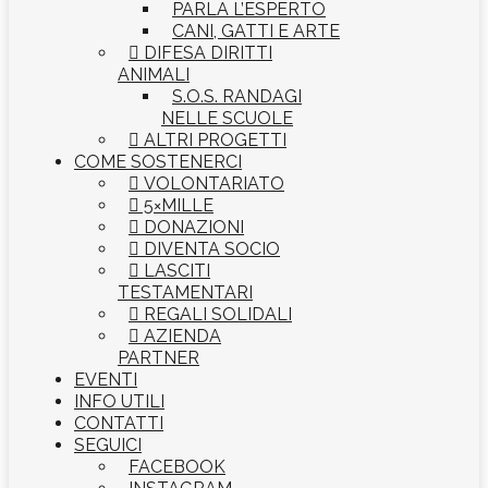
PARLA L’ESPERTO
CANI, GATTI E ARTE

DIFESA DIRITTI
ANIMALI
S.O.S. RANDAGI
NELLE SCUOLE

ALTRI PROGETTI
COME SOSTENERCI

VOLONTARIATO

5×MILLE

DONAZIONI

DIVENTA SOCIO

LASCITI
TESTAMENTARI

REGALI SOLIDALI

AZIENDA
PARTNER
EVENTI
INFO UTILI
CONTATTI
SEGUICI
FACEBOOK