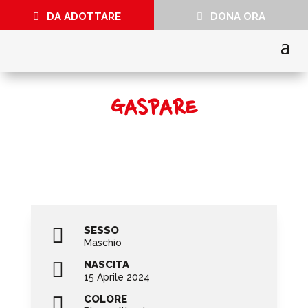
DA ADOTTARE
DONA ORA
GASPARE

SESSO
Maschio

NASCITA
15 Aprile 2024

COLORE