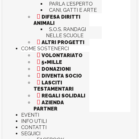
PARLA L’ESPERTO
CANI, GATTI E ARTE

DIFESA DIRITTI
ANIMALI
S.O.S. RANDAGI
NELLE SCUOLE

ALTRI PROGETTI
COME SOSTENERCI

VOLONTARIATO

5×MILLE

DONAZIONI

DIVENTA SOCIO

LASCITI
TESTAMENTARI

REGALI SOLIDALI

AZIENDA
PARTNER
EVENTI
INFO UTILI
CONTATTI
SEGUICI