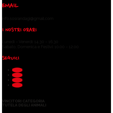
EMAIL
info.sosrandagi@gmail.com
I NOSTRI ORARI
Lunedì – Venerdì: 14.30 – 16.30
Sabato, Domenica e Festivi: 10.00 – 12.00
SEGUICI
Segui
Segui
Segui
Segui
VINCITORI CATEGORIA
TUTELA DEGLI ANIMALI