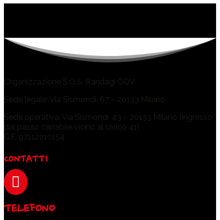
Organizzazione S.O.S. Randagi ODV
Sede legale: Via Sismondi, 67 – 20133 Milano
Sede operativa: Via Sismondi, 43 – 20133 Milano (ingresso
dal passo carrabile vicino al civico 41)
C.F. 97112210154
CONTATTI

TELEFONO