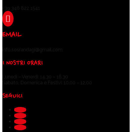
+39 346 822 1541

EMAIL
info.sosrandagi@gmail.com
I NOSTRI ORARI
Lunedì – Venerdì: 14.30 – 16.30
Sabato, Domenica e Festivi: 10.00 – 12.00
SEGUICI
Segui
Segui
Segui
Segui