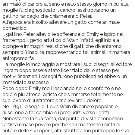
ammalò di cancro al seno e nello stesso giorno in cui alla
moglie fu diagnosticato il cancro, essi trovarono un
gattino randagio che chiameranno Peter.
All’epoca era insolito allevare un gatto come animale
domestico.
Il gattino Peter alleviò le sofferenze di Emily e ispirò nel
frattempo il genio artistico di Wain, infatti, egli inizia a
dipingere immagini realistiche di gatti che diventarono
sempre più insolite, rappresentando tali animali in maniera
antropomorfa.
La moglie lo incoraggiò a mostrare i suoi disegni all’editore
Ingram dopo essere stato licenziato dallo stesso per
motivi finanziari. I disegni furono pubblicati ed ebbero un
immediato successo.
Poco dopo Emily morì lasciando nello sconforto e nel
dolore più atroce l’artista che s’immerse totalmente nel
suo lavoro d’illustratore per alleviare il dolore.
Nel 1891 i disegni di Louis Wain divennero popolari e
riuscirono a far cambiare i pregiudizi verso i gatti.
Nonostante la sua fama, dal punto di vista economico
l’artista rimase povero perché non mantenne i diritti di
autore delle sue opere, altri sfrutteranno purtroppo le sue