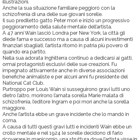
illustrazioni.
Anche la sua situazione familiare peggiorò con la
schizofrenia di una delle sue giovani sorelle.
Il suo prediletto gatto Peter morì e iniziò un progressivo
peggioramento della salute mentale dell’artista.
A 47 anni Wain lasciò Londra per New York, la città gli
diede fama e successo ma a causa di alcuni investimenti
finanziari sbagliati, l’artista ritornò in patria più povero di
quando era partito.
Nella sua adorata Inghilterra continuò a dedicarsi ai gatti,
ormai protagonisti esclusivi delle sue creazioni. Fu
impegnato attivamente anche in diverse associazioni
benefiche animaliste e per alcuni anni fu presidente del
National Cat Club.
Purtroppo per Louis Wain si susseguirono gravi lutti uno
dietro l’altro, morirono l’amata sorella Marie malata di
schizofrenia, l’editore Ingram e poi morì anche la sorella
maggiore.
Anche l’artista ebbe un grave incidente che lo mandò in
coma.
A causa di tutti questi gravi lutti e incidenti Wain ebbe un
crollo mentale e nel 1924 le sorelle decidono di farlo
ricoverare in manicomio, una struttura dove l’artista visse in