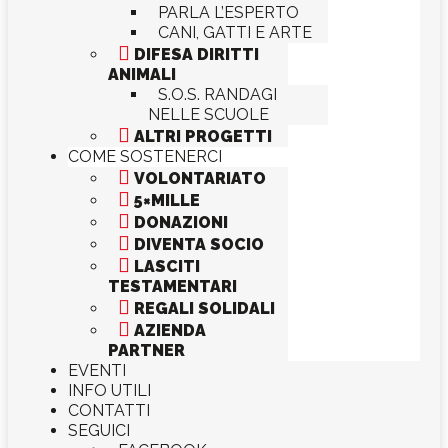
PARLA L’ESPERTO
CANI, GATTI E ARTE

DIFESA DIRITTI
ANIMALI
S.O.S. RANDAGI
NELLE SCUOLE

ALTRI PROGETTI
COME SOSTENERCI

VOLONTARIATO

5×MILLE

DONAZIONI

DIVENTA SOCIO

LASCITI
TESTAMENTARI

REGALI SOLIDALI

AZIENDA
PARTNER
EVENTI
INFO UTILI
CONTATTI
SEGUICI