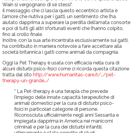
Wain si vergognano di sé stessi”.
Il messaggio che ci lascia questo eccentrico artista è
l’amore che nutriva per i gatti, un sentimento che l’ha
aiutato dapprima a superare la perdita dell’amata consorte
e poi di tutti gli altri sfortunati eventi che l’hanno colpito,
fino al crollo finale.
Inoltre, con la sua arte incentrata esclusivamente sui gatti,
ha contribuito in maniera notevole a fare accettare alla
società britannica i gatti come animali da compagnia.
Oggi la Pet Therapy è usata con efficacia nella cura di
alcuni disturbi psico-fisici come ci ricorda questa citazione
tratta dal sito
http://www.humanitas-care.it/…/pet-
therapy-un-grande…/
” La Pet-therapy è una terapia che prevede
l’impiego delle innate capacità terapeutiche di
animali domestici per la cura di disturbi psico-
fisici in particolari categorie di persone.
Riconosciuta ufficialmente negli anni Sessanta e
impiegata dapprima in America nei manicomi
criminali e per la cura dei disturbi infantili,
ultimamente è stata oggetto di studi