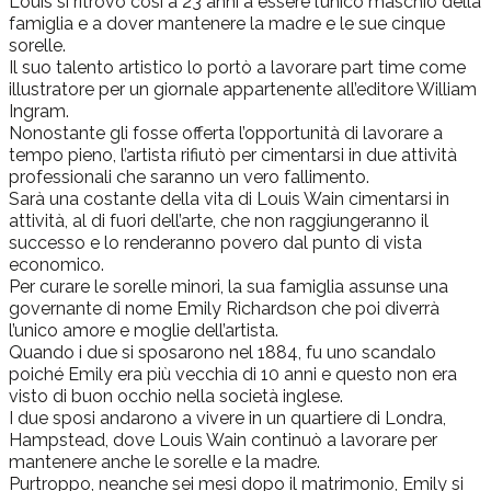
Louis si ritrovò così a 23 anni a essere l’unico maschio della
famiglia e a dover mantenere la madre e le sue cinque
sorelle.
Il suo talento artistico lo portò a lavorare part time come
illustratore per un giornale appartenente all’editore William
Ingram.
Nonostante gli fosse offerta l’opportunità di lavorare a
tempo pieno, l’artista rifiutò per cimentarsi in due attività
professionali che saranno un vero fallimento.
Sarà una costante della vita di Louis Wain cimentarsi in
attività, al di fuori dell’arte, che non raggiungeranno il
successo e lo renderanno povero dal punto di vista
economico.
Per curare le sorelle minori, la sua famiglia assunse una
governante di nome Emily Richardson che poi diverrà
l’unico amore e moglie dell’artista.
Quando i due si sposarono nel 1884, fu uno scandalo
poiché Emily era più vecchia di 10 anni e questo non era
visto di buon occhio nella società inglese.
I due sposi andarono a vivere in un quartiere di Londra,
Hampstead, dove Louis Wain continuò a lavorare per
mantenere anche le sorelle e la madre.
Purtroppo, neanche sei mesi dopo il matrimonio, Emily si