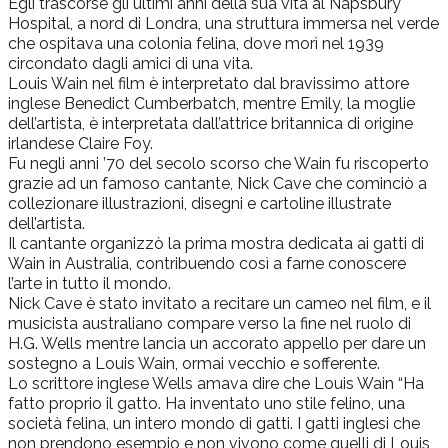
Egli trascorse gli ultimi anni della sua vita al Napsbury
Hospital, a nord di Londra, una struttura immersa nel verde
che ospitava una colonia felina, dove morì nel 1939
circondato dagli amici di una vita.
Louis Wain nel film è interpretato dal bravissimo attore
inglese Benedict Cumberbatch, mentre Emily, la moglie
dell’artista, è interpretata dall’attrice britannica di origine
irlandese Claire Foy.
Fu negli anni ’70 del secolo scorso che Wain fu riscoperto
grazie ad un famoso cantante, Nick Cave che cominciò a
collezionare illustrazioni, disegni e cartoline illustrate
dell’artista.
Il cantante organizzò la prima mostra dedicata ai gatti di
Wain in Australia, contribuendo così a farne conoscere
l’arte in tutto il mondo.
Nick Cave è stato invitato a recitare un cameo nel film, e il
musicista australiano compare verso la fine nel ruolo di
H.G. Wells mentre lancia un accorato appello per dare un
sostegno a Louis Wain, ormai vecchio e sofferente.
Lo scrittore inglese Wells amava dire che Louis Wain “Ha
fatto proprio il gatto. Ha inventato uno stile felino, una
società felina, un intero mondo di gatti. I gatti inglesi che
non prendono esempio e non vivono come quelli di Louis